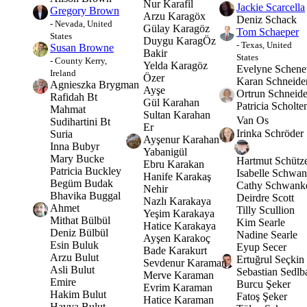
Nur Karafil
Jackie Scarcella
Gregory Brown
Arzu Karagöx
Deniz Schack
- Nevada, United
Gülay Karagöz
Tom Schaeper
States
Duygu KaragÖz
- Texas, United
Susan Browne
Bakir
States
- County Kerry,
Yelda Karagöz
Evelyne Schene
Ireland
Özer
Karan Schneide
Agnieszka Brygman
Ayşe
Ortrun Schneide
Rafidah Bt
Gül Karahan
Patricia Scholte
Mahmat
Sultan Karahan
Van Os
Sudihartini Bt
Er
Irinka Schröder
Suria
Ayşenur Karahan
Inna Bubyr
Yabanigül
Mary Bucke
Hartmut Schütz
Ebru Karakan
Patricia Buckley
Isabelle Schwan
Hanife Karakaş
Begüm Budak
Cathy Schwank
Nehir
Bhavika Buggal
Deirdre Scott
Nazlı Karakaya
Ahmet
Tilly Scullion
Yeşim Karakaya
Mithat Bülbül
Kim Searle
Hatice Karakaya
Deniz Bülbül
Nadine Searle
Ayşen Karakoç
Esin Buluk
Eyup Secer
Bade Karakurt
Arzu Bulut
Ertuğrul Seçkin
Sevdenur Karaman
Asli Bulut
Sebastian Sedlb
Merve Karaman
Emire
Burcu Şeker
Evrim Karaman
Hakim Bulut
Fatoş Şeker
Hatice Karaman
Havva Bulut