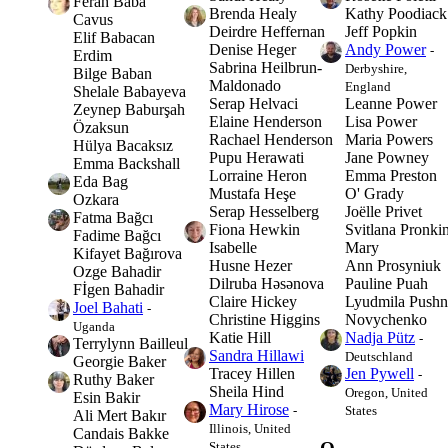
Ferah Baba
Brenda Healy
Kathy Poodiack
Cavus
Deirdre Heffernan
Jeff Popkin
Elif Babacan
Denise Heger
Andy Power
-
Erdim
Sabrina Heilbrun-
Derbyshire,
Bilge Baban
Maldonado
England
Shelale Babayeva
Serap Helvaci
Leanne Power
Zeynep Baburşah
Elaine Henderson
Lisa Power
Özaksun
Rachael Henderson
Maria Powers
Hülya Bacaksız
Pupu Herawati
Jane Powney
Emma Backshall
Lorraine Heron
Emma Preston
Eda Bag
Mustafa Heşe
O' Grady
Ozkara
Serap Hesselberg
Joëlle Privet
Fatma Bağcı
Fiona Hewkin
Svitlana Pronki
Fadime Bağcı
Isabelle
Mary
Kifayet Bağırova
Husne Hezer
Ann Prosyniuk
Ozge Bahadir
Dilruba Həsənova
Pauline Puah
Fİgen Bahadir
Claire Hickey
Lyudmila Pushn
Joel Bahati
-
Christine Higgins
Novychenko
Uganda
Katie Hill
Nadja Pütz
-
Terrylynn Bailleul
Sandra Hillawi
Deutschland
Georgie Baker
Tracey Hillen
Jen Pywell
-
Ruthy Baker
Sheila Hind
Oregon, United
Esin Bakir
Mary Hirose
-
States
Ali Mert Bakır
Illinois, United
Candais Bakke
States