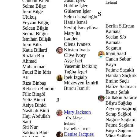
Susin İşlek
Candan Bİlen
Ireland
Habibe İşler
Selma Bilge
Gülseren İşler
İrem Bilge
S
Selma İsmailoğlu
Ulukuş
Hanis Ismal
Feyzan Bilgiç
Berfin S.Ercan
Sevinj İsmayilova
Selcan Bilgin
Kamala
Mary Ita
Semra Bilgin
Seelan S/o
Ladden
İsmihan Bilişik
Kamala
Olena Ivanets
Irem Biliz
Segaran
Kirsten Ivatts
Katia Billard
Iman Saad
Clive Ivory
Razlan Bin
Canan Sabur
Ayşe İzci
Ahmad
Kaya
Yasemin İzcikılıç
Muhammad
Fatime Saçaklı
Tuğba İzgel
Fauzi Bin Idris
Handan Saçkırk
İpek İzgialp
Ali
Emine Saçlı
Müzeyyen İzmirli
Rıza Binbaş
Hafize Sacmaci
Burcu İzmirli
Rebecca Bindon
İlknur Şafak
Filiz Bingöl
Gultakin Safaro
Yeliz Binici
J
Büşra Sağdaş
Asiye Binici
Zeynep Sagirog
Nasihah Binti
Mary Jackson
Serap Sağkol
Haji Abdullah
- Co. Mayo,
Nağme Sağlam
Sani
Ireland
Fatma Saglam
Siti Nur
Isabelle Jacot
Büşra Sağlam
Sakinah Binti
Denise Jacques
Mine Sağlam