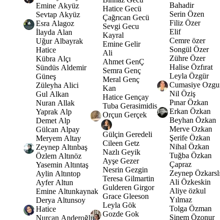
Bahadir
Emine Akyüz
Hatice Gecü
Serin Özen
Sevtap Akyüz
Çağrıcan Gecü
Filiz Özer
Esra Alagoz
Sevgi Gecu
Elif
İlayda Alan
Kayral
Cemre özer
Uğur Albayrak
Emine Gelir
Songül Özer
Hatice
Ali
Zühre Özer
Kübra Alçı
Ahmet GenÇ
Halise Özfırat
Sündüs Aldemir
Semra Genç
Leyla Özgür
Güneş
Meral Genç
Cumasiye Ozgu
Züleyha Alici
Kan
Nil Öziş
Gul Alkan
Hatice Gençay
Pınar Özkan
Nuran Allak
Tuba Gerasimidis
Erkan Özkan
Yaprak Alp
Orçun Gerçek
Beyhan Özkan
Demet Alp
Merve Ozkan
Gülcan Alpay
Gülçin Geredeli
Şerife Özkan
Meryem Altay
Cileen Getz
Nihal Özkan
Zeynep Altınbaş
Nazlı Geyik
Tuğba Özkan
Özlem Altınöz
Ayşe Gezer
Çapraz
Yasemin Altıntaş
Nesrin Gezgin
Zeynep Özkarsl
Aylin Altıntop
Teresa Gilmartin
Ali Özkeskin
Ayfer Altun
Gulderen Girgor
Aliye özkul
Emine Altunkaynak
Grace Gleeson
Yılmaz
Derya Altunsoy
Leyla Gök
Tolga Özman
Hatice
Gozde Gok
Sinem Özonur
Nurcan Anderoğlu