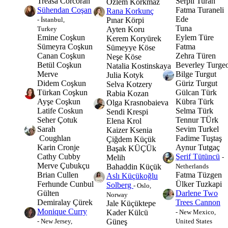
Treasa Corcoran
Serpil Turan
Ozlem Korkmaz
Sühendan Coşan
Fatma Turaneli
Rana Korkunç
Ede
Pınar Körpi
- İstanbul,
Tuna
Ayten Koru
Turkey
Emine Coşkun
Eylem Türe
Kerem Koryürek
Sümeyra Coşkun
Fatma
Sümeyye Köse
Canan Coşkun
Zehra Türen
Neşe Köse
Betül Coşkun
Beverley Turge
Natalia Kostinskaya
Merve
Bilge Turgut
Julia Kotyk
Didem Coşkun
Güriz Turgut
Selva Kotzery
Türkan Coşkun
Gülcan Türk
Rabia Kozan
Ayşe Coşkun
Kübra Türk
Olga Krasnobaieva
Latife Coskun
Selma Türk
Sendi Krespi
Seher Çotuk
Tennur TÜrk
Elena Krol
Sarah
Sevim Turkel
Kaizer Ksenia
Coughlan
Fadime Tuştaş
Çiğdem Küçük
Karin Cronje
Aynur Tutgaç
Başak KÜÇÜk
Cathy Cubby
Şerif Tütüncü
Melih
-
Merve Çubukçu
Bahaddin Küçük
Netherlands
Brian Cullen
Fatma Tüzgen
Aslı Küçükoğlu
Ferhunde Cunbul
Ülker Tuzkapi
Solberg
- Oslo,
Gülten
Darlene Two
Norway
Demiralay Çürek
Trees Cannon
Jale Küçüktepe
Monique Curry
Kader Külcü
- New Mexico,
Güneş
- New Jersey,
United States