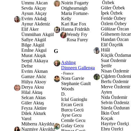
Özbek
Ummu Akcan
Noirin Fogarty
Güler Özbek
Sevda Akçay
Otighearnaigh
İpek Özbek
Aysun Akçay
Maria Fortune-
Feride Özbey
Evrim Akdağ
Kelly
Özlem Özbey
Aynur Akdeniz
Kari Rae Fox
Gülüzar Özcan
Elif Aker
Hanna Fridrikh
Gülsenem özca
Ümmühan Akgül
Wendy Fry
Handan Özcan
Safiye Akgül
Rosa Furey
Elif Özçelik
Bilge Akgül
Hilâl
Emİne Akgul
G
Küçük Özdama
Murat Akışık
Suat Özdemir
Serpil Akkaya
Ashling
Şerife
Defne
Dinneen Gallenga
Nisan Özdemir
Evrim Akman
- France
Çiğdem Özdemi
Gamze Aköz
Nora Garvie
Berfu Özdemir
Hülya Aksoy
Stephanie Gault
Merve Özdemir
Derya Aksu
Woods
Ayten
Hilal Aktaş
D.
Nida Özdemir
Selcan Aktas
Iclal Gazioglu
Selvin Özdeniz
Güler Aktaş
Ercan Gecü
Süeda Özduran
Feyza Aktüre
Burcu Gecü
İlkin Özel
Dilek Akturk
Ayse Gecu
Koçak
Varol
Cemile Gecu
Hayriye Özelçi
Müberra Akyıldız
Gulay Gecu
Ebru Ozelci
Nazmiye Akyıldız
Binnaz Gecü