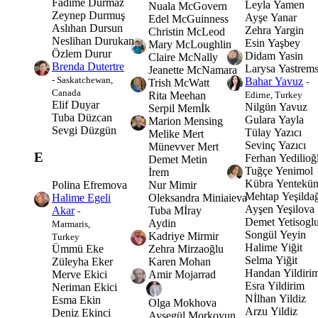
Fadime Durmaz
Leyla Yamen
Nuala McGovern
Zeynep Durmuş
Ayşe Yanar
Edel McGuinness
Aslıhan Dursun
Zehra Yargin
Christin McLeod
Neslihan Durukan
Esin Yaşbey
Mary McLoughlin
Özlem Durur
Didam Yasin
Claire McNally
Brenda Dutertre
Larysa Yastrem
Jeanette McNamara
- Saskatchewan,
Bahar Yavuz
Trish McWatt
-
Canada
Rita Meehan
Edirne, Turkey
Elif Duyar
Nilgün Yavuz
Serpil Memİk
Tuba Düzcan
Gulara Yayla
Marion Mensing
Sevgi Düzgün
Tülay Yazıcı
Melike Mert
Sevinç Yazıcı
Münevver Mert
E
Ferhan Yedilioğ
Demet Metin
Tuğçe Yenimol
İrem
Kübra Yentekü
Nur Mimir
Polina Efremova
Mehtap Yeşilda
Oleksandra Miniaieva
Halime Egeli
Ayşen Yeşilova
Tuba Mİray
Akar
-
Demet Yetisogl
Aydin
Marmaris,
Songül Yeyin
Kadriye Mirmir
Turkey
Halime Yiğit
Zehra Mirzaoğlu
Ümmü Eke
Selma Yiğit
Karen Mohan
Züleyha Eker
Handan Yildiri
Amir Mojarrad
Merve Ekici
Esra Yildirim
Neriman Ekici
Nİlhan Yildiz
Esma Ekin
Olga Mokhova
Arzu Yildiz
Deniz Ekinci
Ayşegül Morkoyun