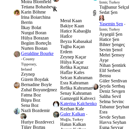
Moira Blomfield
Izmir, Turkey
Tetiana Bohasheva
Tuğbanur Selçu
K
Karin Böhme
Sedat Şen
Irina Boiarchina
Meral Kaan
Berrin
Yasemin Şen
-
Bakiye Kaan
İlkay Bolat
İzmir, Turkey
Hatice Kabaoğlu
Nurgul Boran
Ayşegül Şen
Hatİce
Hülya Borazan
Hatice Şen
Beyza Kabasakal
Begüm Borteçİn
Bihter Şengeç
Tuğba Kaçan
Nurten Bostan
Sevim Şenol
Erdem
Geraldine Bourke
Mehri Şensoy
Zeynep Kaçar
- County
Ayşe
Hülya Kaçar
Tipperary,
Nihan Şentürk
Refika Kaçmaz
Ireland
Elif Serbest
Hafİze Kafes
Zeynep
Bensu
Selcan Kahraman
Gizem Boydak
Güler Serdivan
Esra Kahraman
Bernadine Boyle
Şeyda Sertbaş
Refika Kahraman
Zuhal Boyuneğmez
Deniz Sevgen
Senay Kahraman
Fatma Boz
Saliha Sevil
Gamzegül Kahveci
Büşra Boz
Selma Sevinc
Katerina Kalchenko
Sena Boz
Tubanur Şeyba
Kezban Kale
Nazli Bozdemir
Esra
Guler Kalkan
-
Sevde Seyhan
Muğla, Turkey
Huriye Bozdeveci
Havva Seyhan
Hatun Kalkan
Tülay Boztaş
Esma Seyyar