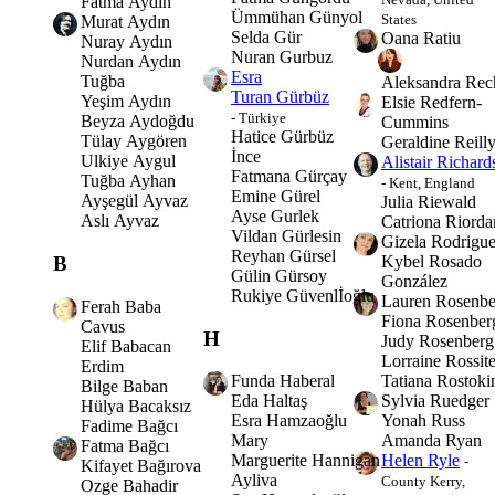
Fatma Aydın
Ümmühan Günyol
States
Murat Aydın
Selda Gür
Oana Ratiu
Nuray Aydın
Nuran Gurbuz
Nurdan Aydın
Esra
Tuğba
Aleksandra Re
Turan Gürbüz
Yeşim Aydın
Elsie Redfern-
- Türkiye
Beyza Aydoğdu
Cummins
Hatice Gürbüz
Tülay Aygören
Geraldine Reill
İnce
Ulkiye Aygul
Alistair Richard
Fatmana Gürçay
Tuğba Ayhan
- Kent, England
Emine Gürel
Ayşegül Ayvaz
Julia Riewald
Ayse Gurlek
Aslı Ayvaz
Catriona Riorda
Vildan Gürlesin
Gizela Rodrigu
Reyhan Gürsel
B
Kybel Rosado
Gülin Gürsoy
González
Rukiye Güvenlİoğlu
Lauren Rosenbe
Ferah Baba
Fiona Rosenber
Cavus
H
Judy Rosenberg
Elif Babacan
Lorraine Rossite
Erdim
Funda Haberal
Tatiana Rostoki
Bilge Baban
Eda Haltaş
Sylvia Ruedger
Hülya Bacaksız
Esra Hamzaoğlu
Yonah Russ
Fadime Bağcı
Mary
Amanda Ryan
Fatma Bağcı
Marguerite Hannigan
Helen Ryle
-
Kifayet Bağırova
Ayliva
County Kerry,
Ozge Bahadir