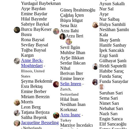
Yurdagul Baybekman
Aysun Sakallı
Ayşe Baydan
Nur Sal
Güneş İbrahimoğlu
Emine Baydar
Ayşe
Çağdaş İçten
Hilal Bayındır
Nur Salbaş
Büşra İdigut
Sabriye Baykal
Hulya Samhili
Sena İkiz
Burcu BayKeser
Neslihan Şamil
Arzu Ilahi
Busra
Kala
Arzu İleri
Rona Baysal
İlkay Şamlı
Sevilay Baysal
Hanife Sanbay
Sevil İlgün
Tuğba Baysal
İpek Sancaklı
Muhlise İlhan
Kargın
Ezgi Sanli
AyŞe Ilikkan
Anne Beck-
Gülhayat Şanlı
Serdar Ilıkcan
Moghtedaei
Heidi Saputelli
-
Nihal
Habibe Saraç
Illinois, United
Berivan İlter
Funda Saraç
States
Emine İmece
Şeyma Bekdemir
Funda Saraydar
Selin Imren
-
Esra Bektaş
Zurich,
Emine Berber
Saruhan Sari
Switzerland
Miriam Berezin
Sema Sari
Hilal İnan
Morris
Nimet Sarı
Neslihan İnan
Leon Berg
Nebahat Sarı
Korkmaz
Tatjana Berjoza
Nazlı Sarı
Arzu İnanç
-
Saliha Beşenk
Engin Sarıca
Turkey
Jacqueline Besseling
Elif Sarıcaoğlu
Marziye İncedalcı
- Netherlands