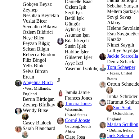
Fatma Sarıoğlu
Danielle Isaac
Gökçen Beyaz
Sebahat Sarışan
Özlem Işık
Zeynep
Meltem Şarkışla
Seçil Işık
Neslihan Beytekin
Sevgi Savaş
Betül Işık
Vuslat Bicer
Akbaş
Güngör
Sevdalina Bikova
Helene Savolai
Aylin Işıklı
Ozlem Bildirici
Esra Saygıdeğer
Asuman Işın
Neşe Bilen
Karaöz
Eda İskeçeli
Feyzan Bilgiç
Nimet Saygılı
Susin İşlek
Selcan Bilgin
Lütfiye Sayılga
Habibe İşler
Rebecca Bindon
Jackie Scarcella
Gülseren İşler
Filiz Bingöl
Deniz Schack
Ayşe İzci
Yeliz Binici
Tom Schaeper
Yasemin İzcikılıç
Selva Bircan
- Texas, United
Ercan
States
J
Angelina Birch
Ortrun Schneide
- West Midlands,
Jamila Jamie
England
Irinka Schröder
Frances Jones
Berrin Birdoğan
Hartmut Schütz
Tamara Jones
-
Zeynep Bİrlİkay
Sue Scott
-
Wisconsin,
Wendy Birse
Oxfordshire,
United States
England
Corné Jooste
-
Casey Blalock
Marian Scullion
Gauteng, South
Sarah Blanchard
- Dublin, Ireland
Africa
İpek Şekerdil
-
Clare Josa