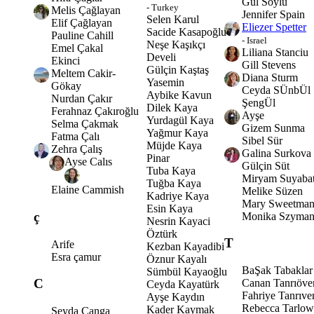
Gül Soylu
- Turkey
Melis Çağlayan
Jennifer Spain
Selen Karul
Elif Çağlayan
Eliezer Spetter
Sacide Kasapoğlu
Pauline Cahill
- Israel
Neşe Kaşıkçı
Emel Çakal
Liliana Stanciu
Develi
Ekinci
Gill Stevens
Gülçin Kaştaş
Meltem Cakir-
Diana Sturm
Yasemin
Gökay
Ceyda SÜnbÜl
Aybike Kavun
Nurdan Çakır
ŞengÜl
Dilek Kaya
Ferahnaz Çakıroğlu
Ayşe
Yurdagül Kaya
Selma Çakmak
Gizem Sunma
Yağmur Kaya
Fatma Çalı
Sibel Sür
Müjde Kaya
Zehra Çalış
Galina Surkova
Pinar
Ayse Calıs
Gülçin Süt
Tuba Kaya
Miryam Suyaba
Tuğba Kaya
Elaine Cammish
Melike Süzen
Kadriye Kaya
Mary Sweetma
Esin Kaya
ç
Monika Szyman
Nesrin Kayaci
Öztürk
T
Arife
Kezban Kayadibi
Esra çamur
Öznur Kayalı
BaŞak Tabaklar
Sümbül Kayaoğlu
C
Canan Tanrıöve
Ceyda Kayatürk
Fahriye Tanrıve
Ayşe Kaydın
Rebecca Tarlow
Kader Kaymak
Şeyda Çanga