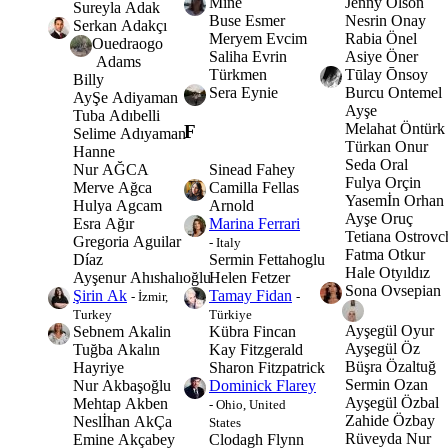
Mine
Jenny Olson
Sureyla Adak
Buse Esmer
Nesrin Onay
Serkan Adakçı
Meryem Evcim
Rabia Önel
Ouedraogo
Saliha Evrin
Asiye Öner
Adams
Türkmen
Tūlay Ōnsoy
Billy
Sera Eynie
Burcu Ontemel
AyŞe Adiyaman
Ayşe
Tuba Adıbelli
Melahat Öntürk
F
Selime Adıyaman
Türkan Onur
Hanne
Seda Oral
Nur AĞCA
Sinead Fahey
Fulya Orçin
Merve Ağca
Camilla Fellas
Yasemİn Orhan
Hulya Agcam
Arnold
Ayşe Oruç
Esra Ağır
Marina Ferrari
Tetiana Ostrov
Gregoria Aguilar
- Italy
Fatma Otkur
Díaz
Sermin Fettahoglu
Hale Otyıldız
Ayşenur Ahıshalıoğlu
Helen Fetzer
Sona Ovsepian
Şirin Ak
Tamay Fidan
- İzmir,
-
Turkey
Türkiye
Ayşegül Oyur
Sebnem Akalin
Kübra Fincan
Ayşegül Öz
Tuğba Akalın
Kay Fitzgerald
Büşra Özaltuğ
Hayriye
Sharon Fitzpatrick
Sermin Ozan
Nur Akbaşoğlu
Dominick Flarey
Ayşegül Özbal
Mehtap Akben
- Ohio, United
Zahide Özbay
Neslİhan AkÇa
States
Rüveyda Nur
Emine Akçabey
Clodagh Flynn