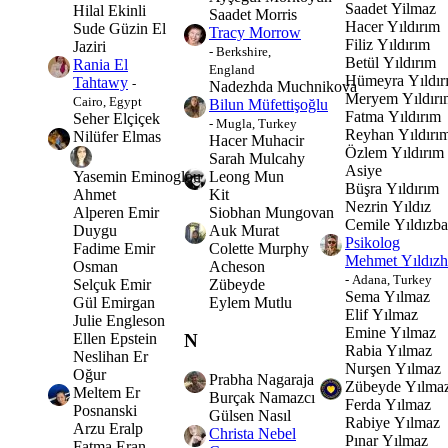
Saadet Yilmaz
Hilal Ekinli
Saadet Morris
Hacer Yıldırım
Sude Güzin El
Tracy Morrow
Filiz Yıldırım
Jaziri
- Berkshire,
Betül Yıldırım
Rania El
England
Hümeyra Yıldır
Tahtawy
-
Nadezhda Muchnikova
Meryem Yıldırı
Cairo, Egypt
Bilun Müfettişoğlu
Fatma Yıldırım
Seher Elçiçek
- Mugla, Turkey
Reyhan Yıldırı
Nilüfer Elmas
Hacer Muhacir
Özlem Yıldırım
Sarah Mulcahy
Asiye
Leong Mun
Yasemin Eminoglou
Büşra Yıldırım
Kit
Ahmet
Nezrin Yıldız
Siobhan Mungovan
Alperen Emir
Cemile Yıldızba
Auk Murat
Duygu
Psikolog
Colette Murphy
Fadime Emir
Mehmet Yıldız
Acheson
Osman
- Adana, Turkey
Zübeyde
Selçuk Emir
Sema Yılmaz
Eylem Mutlu
Gül Emirgan
Elif Yılmaz
Julie Engleson
Emine Yılmaz
Ellen Epstein
N
Rabia Yılmaz
Neslihan Er
Nurşen Yılmaz
Oğur
Prabha Nagaraja
Zübeyde Yılma
Meltem Er
Burçak Namazcı
Ferda Yılmaz
Posnanski
Gülsen Nasıl
Rabiye Yılmaz
Arzu Eralp
Christa Nebel
Pınar Yılmaz
Fatma Eran