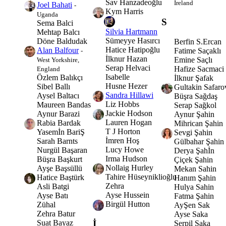
Sav Hanzadeoğlu
Ireland
Joel Bahati
-
Kym Harris
Uganda
S
Sema Balci
Silvia Hartmann
Mehtap Balcı
Sümeyye Hasırcı
Döne Baldudak
Berfin S.Ercan
Hatice Hatipoğlu
Alan Balfour
Fatime Saçaklı
-
İlknur Hazan
Emine Saçlı
West Yorkshire,
Serap Helvaci
Hafize Sacmaci
England
Isabelle
Özlem Balıkçı
İlknur Şafak
Husne Hezer
Sibel Ballı
Gultakin Safaro
Sandra Hillawi
Aysel Baltacı
Büşra Sağdaş
Liz Hobbs
Maureen Bandas
Serap Sağkol
Jackie Hodson
Aynur Barazi
Aynur Şahin
Lauren Hogan
Rabia Bardak
Mihrican Şahin
T J Horton
Yasemİn BariŞ
Sevgi Şahin
İmren Hoş
Sarah Barnts
Gülbahar Şahin
Lucy Howe
Nurgül Başaran
Derya Şahİn
Irma Hudson
Büşra Başkurt
Çiçek Şahin
Nollaig Hurley
Ayşe Başsüllü
Mekan Sahin
Tahire Hüseyniklioğlu
Hatice Baştürk
Hanım Şahin
Zehra
Asli Batgi
Hulya Sahin
Ayse Hussein
Ayse Batı
Fatma Şahin
Birgül Hutton
Zühal
AyŞen Sak
Zehra Batur
Ayse Saka
Suat Bayaz
İ
Serpil Saka