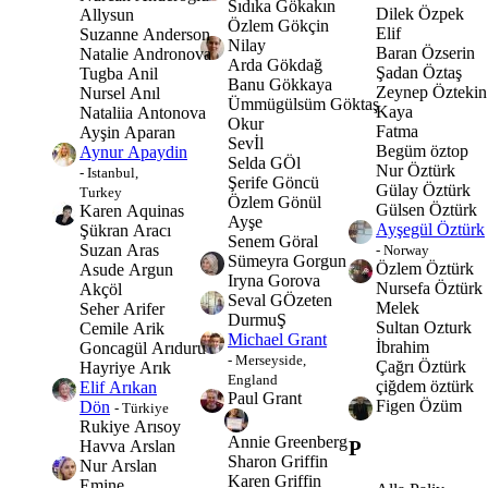
Sıdıka Gökakın
Dilek Özpek
Allysun
Özlem Gökçin
Elif
Suzanne Anderson
Nilay
Baran Özserin
Natalie Andronova
Arda Gökdağ
Şadan Öztaş
Tugba Anil
Banu Gökkaya
Zeynep Öztekin
Nursel Anıl
Ümmügülsüm Göktaş
Kaya
Nataliia Antonova
Okur
Fatma
Ayşin Aparan
Sevİl
Begüm öztop
Aynur Apaydin
Selda GÖl
Nur Öztürk
- Istanbul,
Şerife Göncü
Gülay Öztürk
Turkey
Özlem Gönül
Gülsen Öztürk
Karen Aquinas
Ayşe
Ayşegül Öztürk
Şükran Aracı
Senem Göral
Suzan Aras
- Norway
Sümeyra Gorgun
Özlem Öztürk
Asude Argun
Iryna Gorova
Nursefa Öztürk
Akçöl
Seval GÖzeten
Melek
Seher Arifer
DurmuŞ
Sultan Ozturk
Cemile Arik
Michael Grant
İbrahim
Goncagül Arıduru
- Merseyside,
Çağrı Öztürk
Hayriye Arık
England
çiğdem öztürk
Elif Arıkan
Paul Grant
Figen Özüm
Dön
- Türkiye
Rukiye Arısoy
Annie Greenberg
P
Havva Arslan
Sharon Griffin
Nur Arslan
Karen Griffin
Emine