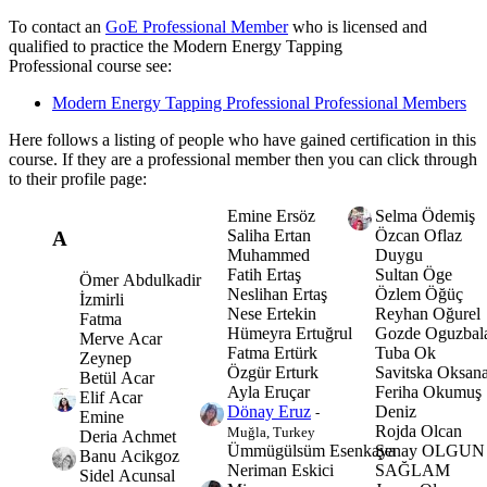
To contact an
GoE Professional Member
who is licensed and
qualified to practice the Modern Energy Tapping
Professional course see:
Modern Energy Tapping Professional Professional Members
Here follows a listing of people who have gained certification in this
course. If they are a professional member then you can click through
to their profile page:
Emine Ersöz
Selma Ödemiş
Saliha Ertan
Özcan Oflaz
A
Muhammed
Duygu
Fatih Ertaş
Sultan Öge
Ömer Abdulkadir
Neslihan Ertaş
Özlem Öğüç
İzmirli
Nese Ertekin
Reyhan Oğurel
Fatma
Hümeyra Ertuğrul
Gozde Oguzbal
Merve Acar
Fatma Ertürk
Tuba Ok
Zeynep
Özgür Erturk
Savitska Oksan
Betül Acar
Ayla Eruçar
Feriha Okumuş
Elif Acar
Dönay Eruz
Deniz
-
Emine
Rojda Olcan
Muğla, Turkey
Deria Achmet
Ümmügülsüm Esenkaya
Şenay OLGUN
Banu Acikgoz
Neriman Eskici
SAĞLAM
Sidel Acunsal