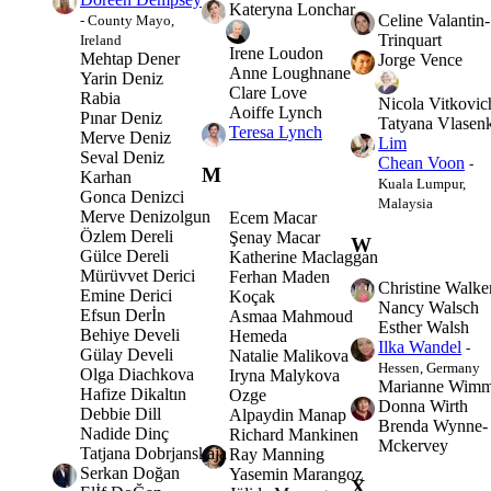
Kateryna Lonchar
Celine Valantin-
- County Mayo,
Trinquart
Ireland
Irene Loudon
Mehtap Dener
Jorge Vence
Anne Loughnane
Yarin Deniz
Clare Love
Rabia
Nicola Vitkovic
Aoiffe Lynch
Pınar Deniz
Tatyana Vlasen
Teresa Lynch
Merve Deniz
Lim
Seval Deniz
Chean Voon
-
M
Karhan
Kuala Lumpur,
Gonca Denizci
Malaysia
Merve Denizolgun
Ecem Macar
Özlem Dereli
Şenay Macar
W
Gülce Dereli
Katherine Maclaggan
Mürüvvet Derici
Ferhan Maden
Christine Walke
Emine Derici
Koçak
Nancy Walsch
Efsun Derİn
Asmaa Mahmoud
Esther Walsh
Behiye Develi
Hemeda
Ilka Wandel
-
Gülay Develi
Natalie Malikova
Hessen, Germany
Olga Diachkova
Iryna Malykova
Marianne Wimm
Hafize Dikaltın
Ozge
Donna Wirth
Debbie Dill
Alpaydin Manap
Brenda Wynne-
Nadide Dinç
Richard Mankinen
Mckervey
Tatjana Dobrjanskaja
Ray Manning
Serkan Doğan
Yasemin Marangoz
X