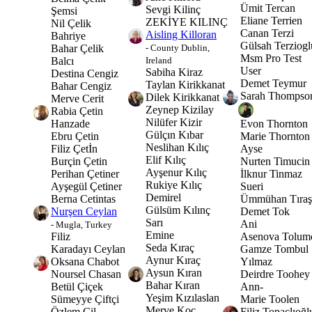
Ümit Tercan
Sevgi Kilinç
Şemsi
Eliane Terrien
ZEKİYE KILINÇ
Nil Çelik
Canan Terzi
Aisling Killoran
Bahriye
Gülsah Terziogl
- County Dublin,
Bahar Çelik
Msm Pro Test
Ireland
Balcı
User
Sabiha Kiraz
Destina Cengiz
Demet Teymur
Taylan Kirikkanat
Bahar Cengiz
Sarah Thompso
Dilek Kirikkanat
Merve Cerit
Zeynep Kizilay
Rabia Çetin
Nilüfer Kizir
Hanzade
Evon Thornton
Gülçın Kıbar
Ebru Çetin
Marie Thornton
Neslihan Kılıç
Filiz Çetİn
Ayse
Elif Kılıç
Burçin Çetin
Nurten Timucin
Ayşenur Kılıç
Perihan Çetiner
İlknur Tinmaz
Rukiye Kılıç
Ayşegül Çetiner
Sueri
Demirel
Berna Cetintas
Ümmühan Tıraş
Gülsüm Kılınç
Nurşen Ceylan
Demet Tok
Sarı
Ani
- Mugla, Turkey
Emine
Filiz
Asenova Tolum
Seda Kıraç
Karadayı Ceylan
Gamze Tombul
Aynur Kıraç
Oksana Chabot
Yılmaz
Aysun Kıran
Noursel Chasan
Deirdre Toohey
Bahar Kıran
Betül Çiçek
Ann-
Yeşim Kızılaslan
Sümeyye Çiftçi
Marie Toolen
Merve Koç
Özlem Çil
Filiz Topaçlıoğl