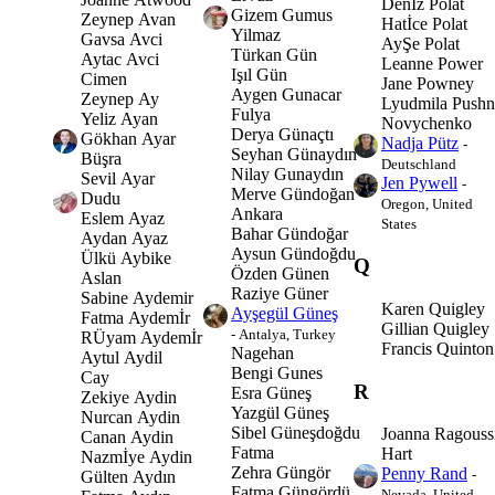
Denİz Polat
Gizem Gumus
Zeynep Avan
Hatİce Polat
Yilmaz
Gavsa Avci
AyŞe Polat
Türkan Gün
Aytac Avci
Leanne Power
Işıl Gün
Cimen
Jane Powney
Aygen Gunacar
Zeynep Ay
Lyudmila Pushn
Fulya
Yeliz Ayan
Novychenko
Derya Günaçtı
Gökhan Ayar
Nadja Pütz
-
Seyhan Günaydın
Büşra
Deutschland
Nilay Gunaydın
Sevil Ayar
Jen Pywell
-
Merve Gündoğan
Dudu
Oregon, United
Ankara
Eslem Ayaz
States
Bahar Gündoğar
Aydan Ayaz
Aysun Gündoğdu
Ülkü Aybike
Q
Özden Günen
Aslan
Raziye Güner
Sabine Aydemir
Karen Quigley
Ayşegül Güneş
Fatma Aydemİr
Gillian Quigley
- Antalya, Turkey
RÜyam Aydemİr
Francis Quinton
Nagehan
Aytul Aydil
Bengi Gunes
Cay
R
Esra Güneş
Zekiye Aydin
Yazgül Güneş
Nurcan Aydin
Sibel Güneşdoğdu
Joanna Ragouss
Canan Aydin
Fatma
Hart
Nazmİye Aydin
Zehra Güngör
Penny Rand
-
Gülten Aydın
Fatma Güngördü
Nevada, United