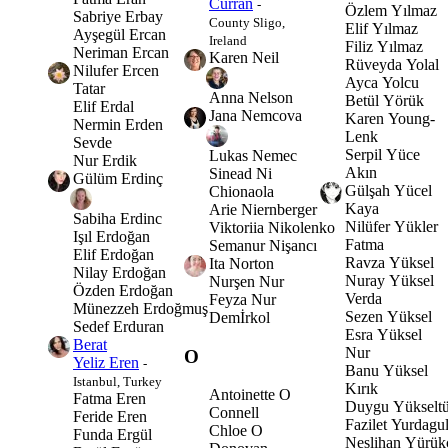
Curran
-
Özlem Yılmaz
Sabriye Erbay
County Sligo,
Elif Yılmaz
Ayşegül Ercan
Ireland
Filiz Yılmaz
Neriman Ercan
Karen Neil
Rüveyda Yolal
Nilufer Ercen
Ayca Yolcu
Tatar
Anna Nelson
Betül Yörük
Elif Erdal
Jana Nemcova
Karen Young-
Nermin Erden
Lenk
Sevde
Serpil Yüce
Lukas Nemec
Nur Erdik
Akın
Sinead Ni
Gülüm Erdinç
Gülşah Yücel
Chionaola
Kaya
Arie Niernberger
Sabiha Erdinc
Nilüfer Yükler
Viktoriia Nikolenko
Işıl Erdoğan
Fatma
Semanur Nişancı
Elif Erdoğan
Ravza Yüksel
Ita Norton
Nilay Erdoğan
Nuray Yüksel
Nurşen Nur
Özden Erdoğan
Verda
Feyza Nur
Münezzeh Erdoğmuş
Sezen Yüksel
Demİrkol
Sedef Erduran
Esra Yüksel
Berat
Nur
O
Yeliz Eren
-
Banu Yüksel
Istanbul, Turkey
Kırık
Antoinette O
Fatma Eren
Duygu Yükselt
Connell
Feride Eren
Fazilet Yurdagu
Chloe O
Funda Ergül
Neslihan Yürük