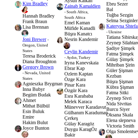
Aysun Kalkan
Kim Bradley
Ebru Sezer
Zainab Kamaldien
Bal
- South Africa,
Tuğba Sezgin
Hannah Bradley
South Africa
Selma Sezginler
Frank Braun
Emel Kaman
Kateryna Shtef
Lisa Brennan
Müfide Kanadli
- Ukraine
Büşra Kanatcı
Tatiana Sibirsk
Nesrin Kandemir
Joni Brewer
-
Zeynep Silahtar
Oregon, United
Şadiye Şimşek
States
Ceylin Kandemir
Fatma Şimşek
Teresa Broderick
- Aydın, Turkey
Gülay Şimşek
Diana Broughton
Iryna Kanevskaia
Mihriban Şirin
Gregory Brown
Ebrar Kap
Güler Şişman
- Nevada, United
Ozlem Kaptan
Kezban
States
Özge Kara
Büşra Şişman
Agnieszka Brygman
Pinar Kara
Kübra Şişman
Inna Bubyr
Özgür Kara
Fatma Sitki
Begüm Budak
Esra Karababa
Zeynep Sivri
Ahmet
Melek Karaca
Nida Sivritas
Mithat Bülbül
Münevver Karadavut
Burcu Siyer
Esin Buluk
Gülhanım Karaduman
Oksana Skala
Emire
Çerkeş
Elena slepneva
Hakim Bulut
Gülay Karagöz
Victoria Smith
Joyce Bunton
Duygu KaragÖz
Olga Smolentse
Bakir