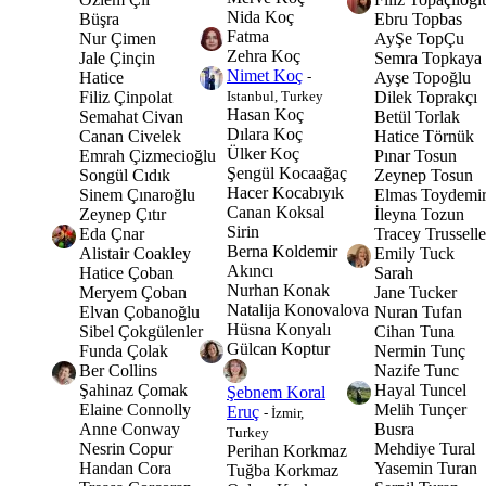
Nida Koç
Büşra
Ebru Topbas
Fatma
Nur Çimen
AyŞe TopÇu
Zehra Koç
Jale Çinçin
Semra Topkaya
Nimet Koç
-
Hatice
Ayşe Topoğlu
Istanbul, Turkey
Filiz Çinpolat
Dilek Toprakçı
Hasan Koç
Semahat Civan
Betül Torlak
Dılara Koç
Canan Civelek
Hatice Törnük
Ülker Koç
Emrah Çizmecioğlu
Pınar Tosun
Şengül Kocaağaç
Songül Cıdık
Zeynep Tosun
Hacer Kocabıyık
Sinem Çınaroğlu
Elmas Toydemi
Canan Koksal
Zeynep Çıtır
İleyna Tozun
Sirin
Eda Çnar
Tracey Trusselle
Berna Koldemir
Alistair Coakley
Emily Tuck
Akıncı
Hatice Çoban
Sarah
Nurhan Konak
Meryem Çoban
Jane Tucker
Natalija Konovalova
Elvan Çobanoğlu
Nuran Tufan
Hüsna Konyalı
Sibel Çokgülenler
Cihan Tuna
Gülcan Koptur
Funda Çolak
Nermin Tunç
Ber Collins
Nazife Tunc
Şahinaz Çomak
Hayal Tuncel
Şebnem Koral
Elaine Connolly
Melih Tunçer
Eruç
- İzmir,
Anne Conway
Busra
Turkey
Nesrin Copur
Mehdiye Tural
Perihan Korkmaz
Handan Cora
Yasemin Turan
Tuğba Korkmaz