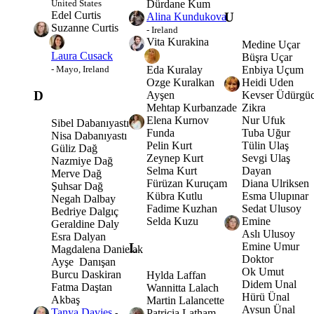
Dürdane Kum
United States
Edel Curtis
U
Alina Kundukova
Suzanne Curtis
- Ireland
Vita Kurakina
Medine Uçar
Laura Cusack
Büşra Uçar
Eda Kuralay
Enbiya Uçum
- Mayo, Ireland
Ozge Kuralkan
Heidi Uden
D
Ayşen
Kevser Üdürgü
Mehtap Kurbanzade
Zikra
Elena Kurnov
Nur Ufuk
Sibel Dabanıyastı
Funda
Tuba Uğur
Nisa Dabanıyastı
Pelin Kurt
Tülin Ulaş
Güliz Dağ
Zeynep Kurt
Sevgi Ulaş
Nazmiye Dağ
Selma Kurt
Dayan
Merve Dağ
Fürüzan Kuruçam
Diana Ulriksen
Şuhsar Dağ
Kübra Kutlu
Esma Ulupınar
Negah Dalbay
Fadime Kuzhan
Sedat Ulusoy
Bedriye Dalgıç
Selda Kuzu
Emine
Geraldine Daly
Aslı Ulusoy
Esra Dalyan
Emine Umur
L
Magdalena Danielak
Doktor
Ayşe Danışan
Ok Umut
Burcu Daskiran
Hylda Laffan
Didem Unal
Fatma Daştan
Wannitta Lalach
Hürü Ünal
Akbaş
Martin Lalancette
Aysun Ünal
Tanya Davies
Patricia Latham
-