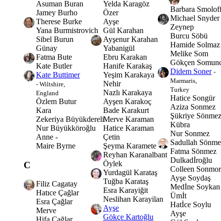
Yelda Karagöz
Asuman Buran
Barbara Smolof
Özer
Jamey Burho
Michael Snyder
Ayşe
Therese Burke
Zeynep
Gül Karahan
Yana Burmistrovich
Burcu Söbü
Ayşenur Karahan
Sibel Burun
Hamide Solmaz
Yabanigül
Günay
Melike Som
Ebru Karakan
Fatma Bute
Gökçen Somunc
Hanife Karakaş
Kate Butler
Didem Soner
-
Yeşim Karakaya
Kate Buttimer
Marmaris,
Nehir
- Wiltshire,
Turkey
Nazlı Karakaya
England
Hatice Songür
Ayşen Karakoç
Özlem Butur
Aziza Sonmez
Bade Karakurt
Kara
Şükriye Sönme
Merve Karaman
Zekeriya Büyükdereli
Kübra
Hatice Karaman
Nur Büyükköroğlu
Nur Sonmez
Çetin
Anne -
Sadullah Sönme
Şeyma Karamete
Maire Byrne
Fatma Sönmez
Reyhan Karanalbant
Dulkadİroğlu
Öylek
C
Colleen Sonmor
Yurdagül Karataş
Ayşe Soydaş
Tuğba Karataş
Filiz Cagatay
Medİne Soykan
Esra Karayiğit
Hatıce Çağlar
Ümİt
Neslihan Karayilan
Esra Çağlar
Hatİce Soylu
Ayşe
Merve
Ayşe
Gökçe Kartoğlu
Hifa Çağlar