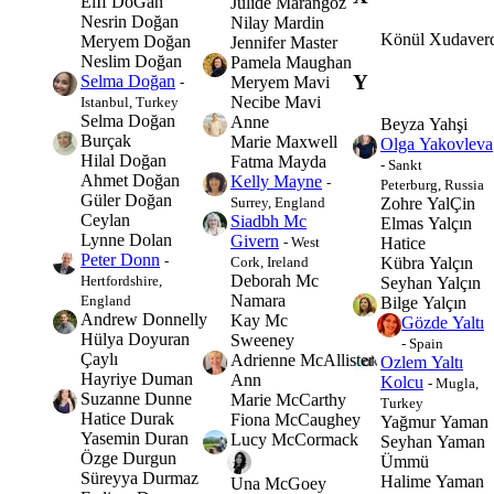
Elİf DoĞan
Jülide Marangoz
Nesrin Doğan
Nilay Mardin
Könül Xudaver
Meryem Doğan
Jennifer Master
Neslim Doğan
Pamela Maughan
Y
Selma Doğan
Meryem Mavi
-
Necibe Mavi
Istanbul, Turkey
Selma Doğan
Anne
Beyza Yahşi
Burçak
Marie Maxwell
Olga Yakovleva
Hilal Doğan
Fatma Mayda
- Sankt
Ahmet Doğan
Kelly Mayne
-
Peterburg, Russia
Güler Doğan
Surrey, England
Zohre YalÇin
Ceylan
Siadbh Mc
Elmas Yalçın
Lynne Dolan
Givern
- West
Hatice
Peter Donn
-
Cork, Ireland
Kübra Yalçın
Deborah Mc
Hertfordshire,
Seyhan Yalçın
Namara
England
Bilge Yalçın
Andrew Donnelly
Kay Mc
Gözde Yaltı
Hülya Doyuran
Sweeney
- Spain
Çaylı
Adrienne McAllister
Ozlem Yaltı
Hayriye Duman
Ann
Kolcu
- Mugla,
Suzanne Dunne
Marie McCarthy
Turkey
Hatice Durak
Fiona McCaughey
Yağmur Yaman
Yasemin Duran
Lucy McCormack
Seyhan Yaman
Özge Durgun
Ümmü
Süreyya Durmaz
Halime Yaman
Una McGoey