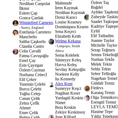
Özlem Taş
Mahmude
Neslihan Canpolat
Bağdel
İrem Kaymak
İlknur
Aybike Taşdemi
Neslihan Kaymak
Eslem Çap
Zubeyde Taskin
Deniz Kazıcı
Gonca Çardak
Saadet Taşkopa
Louise Kearney
Winniefred Carneiro
Kadriye Taştepe
Dominiquea Kearns
- Surrey, England
Eylül
Sena Keçeci
Estefanía Carretero
Elif Tatliadim
Elizabeth Keith
Mancheño
Joanne Taylor
Welma Kekana
Saliha Çaşkurlu
Michelle Taylor
- Limpopo, South
Claudia Castro
Serap Teğmen
Africa
Celia Cavalli
Semra Tekelioğ
Sema Kelebek
Fatma Cavuşoğlu
Nurhan Tekİn
Sümeyye Keleş
Emel Çay
Melek Tekin
Havva Keleş
Esin Çayırgan
Selda Tekin
Sevilay Keleşoğlu
Özlem Caymaz
Seher Tellioğlu
Noeleen Kelly
Nurbanu Cebecİ
Nagehan Temel
Ita Kennedy
Elif Çeker
Güldali Temiz
Alex Kent
Yasemin Çelebi
Firdevs
Sumeyye Keşci
Burcu Çelebi
Karataş Temiz
Nagihan Keser
Tuğba Celep
Olga Temnikov
Yurdagül Keskin
Canan Çelik
Esengül Temur
Nimet
Zehra Çelİk
LEYLA TEM
Bera Keskin
Ahmet
Hasime Tepe
Zekiye Keskinsoy
Emre Çelik
Yıldız Tepekıra
June Kilford
Belma Çelik