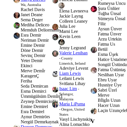
Rumeysa Uncu
Wa, Australia
Şura Ünlüer
Rachel Davis
Elena Lavneeva
Tuğba Ünsal
Janet Deane
Jackie Layng
Sümeyra Ünsal
Sema Deger
Colleen Leaney
Filiz
Mediha Deliceo
Julia Lee
Aysun Ünver
Memduh Deliormanlı
Marni Lee
Fatma Ünver
Esra Demir
Kevin Leen
Arzu Urtekin
Neriman Demir
Fatma Us
Emine Demir
Jenny Legrand
Betül
Döne Demir
Valerie Lenihan
Esma Üşek
Sevinç Demir
- County
Hatice Ustaöme
Yeter Demir
Limerick, Ireland
Songül Üstünda
Ekinci
Adeviye Levent
Fatma Üstüntaş
Merve Demİr
Liam Lewis
Neslihan Uyar
KaragenÇ
Leilani Lewis
Ebru Uyar
Feriha
Svitlana Lihay
Husniye Üye
Seda Demircan
Isaac Lim
-
Sabri Üzel
Esma Demirci
Selangor,
Merve
Ümmügülsüm Demİrcİ
Malaysia
Bİlgİn Uzun
Zeynep Demircioğlu
Maria LiPuma
Hacer Uzun
Emine Demirel
- Oregon, United
Laçin Uzunçele
Esra Demirel
States
Aynur Demirörs
Vasyl Lischynskiy
V
Nergül Demırkaynak
Alina Lomachko
Doreen Dempsey