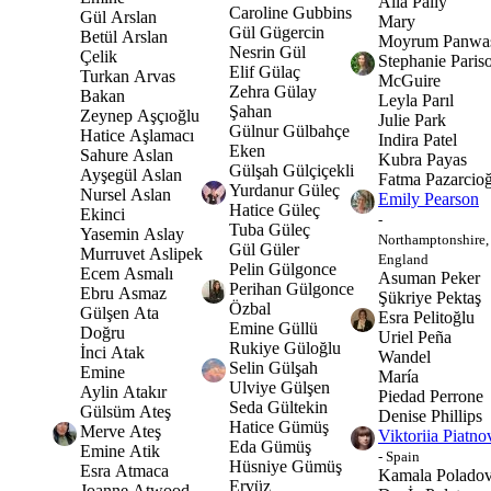
Alla Paliy
Caroline Gubbins
Gül Arslan
Mary
Gül Gügercin
Betül Arslan
Moyrum Panwa
Nesrin Gül
Çelik
Stephanie Pariso
Elif Gülaç
Turkan Arvas
McGuire
Zehra Gülay
Bakan
Leyla Parıl
Şahan
Zeynep Aşçıoğlu
Julie Park
Gülnur Gülbahçe
Hatice Aşlamacı
Indira Patel
Eken
Sahure Aslan
Kubra Payas
Gülşah Gülçiçekli
Ayşegül Aslan
Fatma Pazarcio
Yurdanur Güleç
Nursel Aslan
Emily Pearson
Hatice Güleç
Ekinci
-
Tuba Güleç
Yasemin Aslay
Northamptonshire,
Gül Güler
Murruvet Aslipek
England
Pelin Gülgonce
Ecem Asmalı
Asuman Peker
Perihan Gülgonce
Ebru Asmaz
Şükriye Pektaş
Özbal
Gülşen Ata
Esra Pelitoğlu
Emine Güllü
Doğru
Uriel Peña
Rukiye Güloğlu
İnci Atak
Wandel
Selin Gülşah
Emine
María
Ulviye Gülşen
Aylin Atakır
Piedad Perrone
Seda Gültekin
Gülsüm Ateş
Denise Phillips
Hatice Gümüş
Merve Ateş
Viktoriia Piatno
Eda Gümüş
Emine Atik
- Spain
Hüsniye Gümüş
Esra Atmaca
Kamala Polado
Ervüz
Joanne Atwood