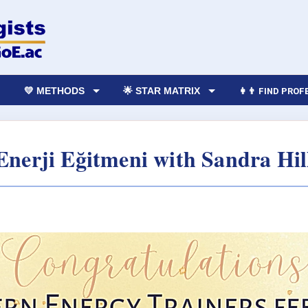
💛 METHODS
🌟 STAR MATRIX
👩‍👨 FIND PRO
nerji Eğitmeni with Sandra Hil