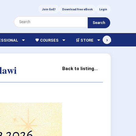
Join GoE!
Download free eBook
Login
Search
›
FESSIONAL
💖 COURSES
🛒 STORE
🏫 LIBRARY
lawi
Back to listing...