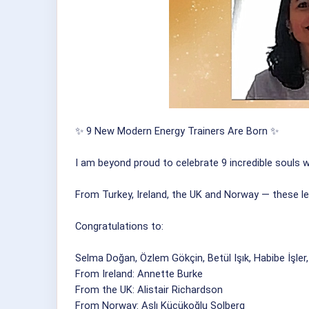
✨ 9 New Modern Energy Trainers Are Born ✨
I am beyond proud to celebrate 9 incredible souls 
From Turkey, Ireland, the UK and Norway — these lea
Congratulations to:
Selma Doğan, Özlem Gökçin, Betül Işık, Habibe İşler
From Ireland: Annette Burke
From the UK: Alistair Richardson
From Norway: Aslı Küçükoğlu Solberg