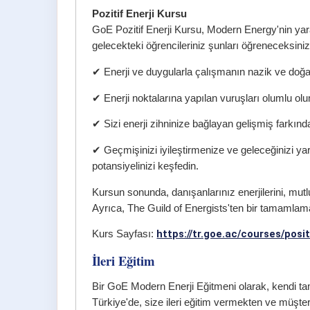
Pozitif Enerji Kursu
GoE Pozitif Enerji Kursu, Modern Energy'nin yar
gelecekteki öğrencileriniz şunları öğreneceksiniz
✔ Enerji ve duygularla çalışmanın nazik ve doğal
✔ Enerji noktalarına yapılan vuruşları olumlu olumlam
✔ Sizi enerji zihninize bağlayan gelişmiş farkındal
✔ Geçmişinizi iyileştirmenize ve geleceğinizi yar
potansiyelinizi keşfedin.
Kursun sonunda, danışanlarınız enerjilerini, mutlu
Ayrıca, The Guild of Energists'ten bir tamamlama s
https://tr.goe.ac/courses/posi
Kurs Sayfası:
İleri Eğitim
Bir GoE Modern Enerji Eğitmeni olarak, kendi t
Türkiye'de, size ileri eğitim vermekten ve müşte