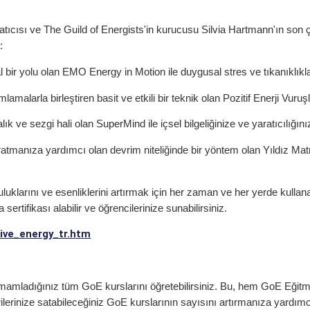
atıcısı ve The Guild of Energists'in kurucusu Silvia Hartmann'ın son
:
 bir yolu olan EMO Energy in Motion ile duygusal stres ve tıkanıklıkl
alarla birleştiren basit ve etkili bir teknik olan Pozitif Enerji Vuruşları 
ık ve sezgi hali olan SuperMind ile içsel bilgeliğinize ve yaratıcılığını
atmanıza yardımcı olan devrim niteliğinde bir yöntem olan Yıldız Matri
luklarını ve esenliklerini artırmak için her zaman ve her yerde kullanab
ertifikası alabilir ve öğrencilerinize sunabilirsiniz.
tive_energy_tr.htm
amamladığınız tüm GoE kurslarını öğretebilirsiniz. Bu, hem GoE Eğit
rilerinize satabileceğiniz GoE kurslarının sayısını artırmanıza yard