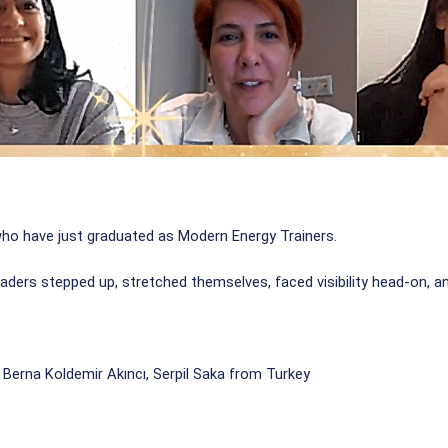
who have just graduated as Modern Energy Trainers.
ders stepped up, stretched themselves, faced visibility head-on, an
, Berna Koldemir Akıncı, Serpil Saka from Turkey