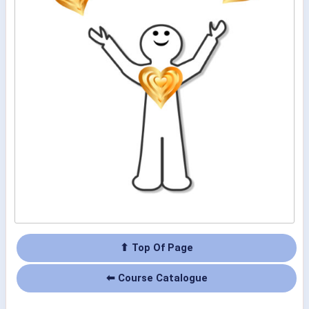
⬆ Top Of Page
⬅ Course Catalogue