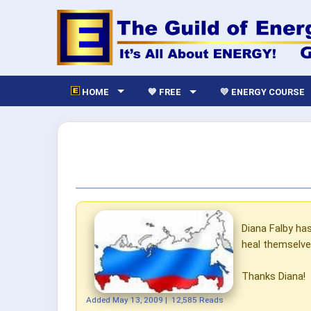
HOME
💙 FREE
💛 ENERGY COURSE
Diana Falby ha
heal themselve
Thanks Diana!
Added
May 13, 2009
|
12,585 Reads