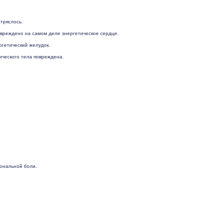
тряслось.
повреждено на самом деле энергетическое сердце.
ргетический желудок.
ического тела повреждена.
иональной боли.