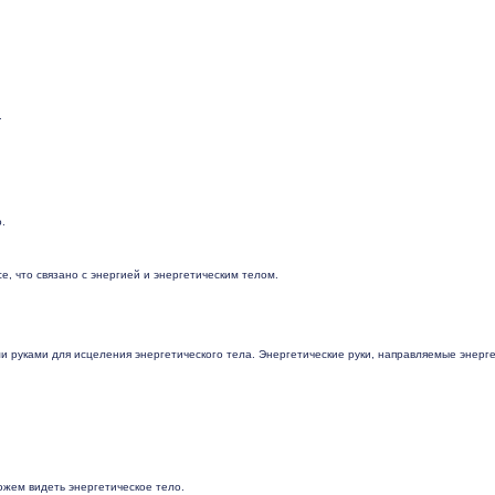
.
о
.
се, что связано с энергией и энергетическим телом.
 руками для исцеления энергетического тела. Энергетические руки, направляемые энергети
ожем видеть энергетическое тело.