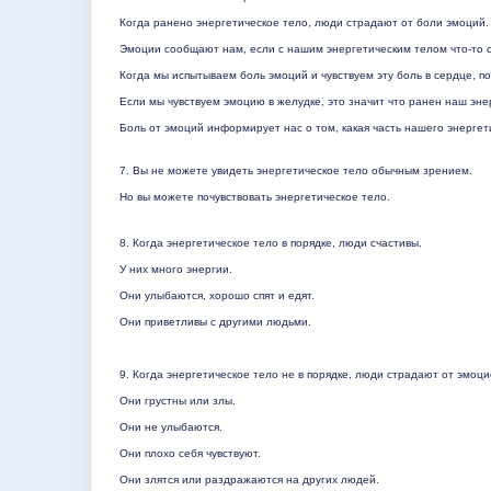
Когда ранено энергетическое тело, люди страдают от боли эмоций.
Эмоции сообщают нам, если с нашим энергетическим телом что-то с
Когда мы испытываем боль эмоций и чувствуем эту боль в сердце, 
Если мы чувствуем эмоцию в желудке, это значит что ранен наш эне
Боль от эмоций информирует нас о том, какая часть нашего энергет
7.
Вы не можете увидеть энергетическое тело обычным зрением.
Но вы можете почувствовать энергетическое тело.
8. Когда энергетическое тело в порядке, люди счастивы.
У них много энергии.
Они улыбаются, хорошо спят и едят.
Они приветливы с другими людьми.
9. Когда энергетическое тело не в порядке, люди страдают от эмоц
Они грустны или злы.
Они не улыбаются.
Они плохо себя чувствуют.
Они злятся или раздражаются на других людей.