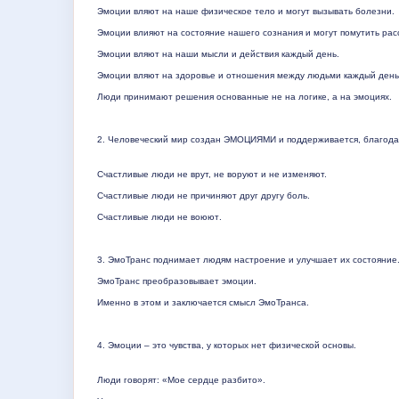
Эмоции вляют на наше физическое тело и могут вызывать болезни.
Эмоции влияют на состояние нашего сознания и могут помутить рас
Эмоции вляют на наши мысли и действия каждый день.
Эмоции вляют на здоровье и отношения между людьми каждый день
Люди принимают решения основанные не на логике, а на эмоциях.
2. Человеческий мир создан ЭМОЦИЯМИ и поддерживается, благо
Счастливые люди не врут, не воруют и не изменяют.
Счастливые люди не причиняют друг другу боль.
Счастливые
люди
не
воюют
.
3. ЭмоТранс поднимает людям настроение и улучшает их состояние
ЭмоТранс преобразовывает эмоции.
Именно
в
этом
и
заключается
смысл
ЭмоТранса
.
4. Эмоции – это чувства, у которых нет физической основы.
Люди говорят: «Мое сердце разбито».