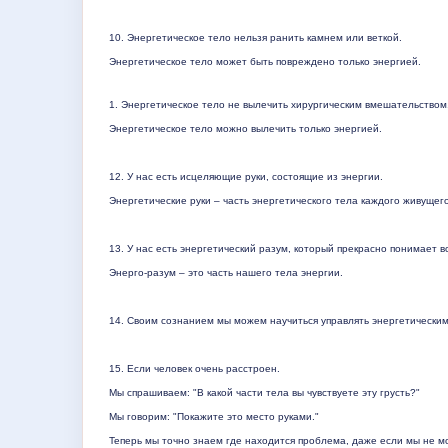
10. Энергетическое тело нельзя ранить камнем или веткой.
Энергетическое тело может быть повреждено только энергией.
1.
Энергетическое тело не вылечить хирургическим вмешательством
Энергетическое тело можно вылечить только энергией.
12. У нас есть исцеляющие руки, состоящие из энергии.
Энергетические
руки
–
часть
энергетического
тела
каждого
живущег
13. У нас есть энергетический разум, который прекрасно понимает в
Энерго
-
разум
–
это
часть
нашего
тела
энергии
.
14. Своим сознанием мы можем научиться управлять энергетическими
15. Если человек очень расстроен.
Мы спрашиваем: "В какой части тела вы чувствуете эту грусть?"
Мы говорим: "Покажите это место руками."
Теперь мы точно знаем где находится проблема, даже если мы не м