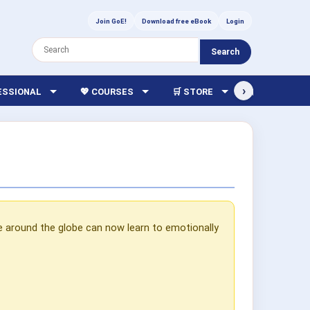
Join GoE!
Download free eBook
Login
Search
›
FESSIONAL
💖 COURSES
🛒 STORE
🏫 LIBRARY
e around the globe can now learn to emotionally