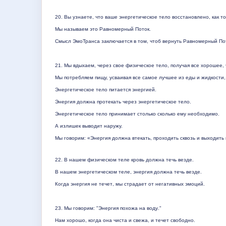
20. Вы узнаете, что ваше энергетическое тело восстановлено, как 
Мы называем это Равномерный Поток.
Смысл ЭмоТранса заключается в том, чтоб вернуть Равномерный Пот
21. Мы вдыхаем, через свое физическое тело, получая все хорошее, 
Мы потребляем пищу, усваивая все самое лучшее из еды и жидкости, 
Энергетическое тело питается энергией.
Энергия должна протекать через энергетическое тело.
Энергетическое
тело
принимает
столько
сколько
ему
необходимо
.
А излишек выводит наружу.
Мы говорим: «Энергия должна втекать, проходить сквозь и выходить
22.
В нашем физическом теле кровь должна течь везде.
В нашем энергетическом теле, энергия должна течь везде.
Когда
энергия
не
течет
,
мы
страдает
от
негативных
эмоций
.
23.
Мы
говорим
: "
Энергия
похожа
на
воду
."
Нам хорошо, когда она чиста и свежа, и течет свободно.