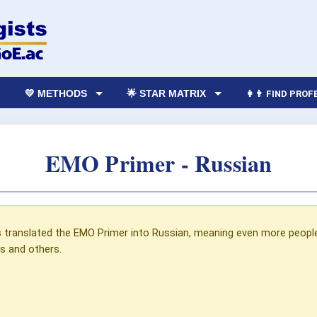
💛 METHODS
🌟 STAR MATRIX
👩‍👨 FIND PRO
EMO Primer - Russian
s translated the EMO Primer into Russian, meaning even more peopl
s and others.