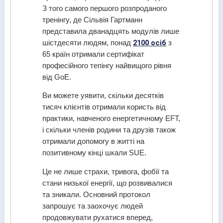
З того самого першого розпроданого
тренінгу, де Сільвія Гартманн
представила дванадцять модулів лише
2100 осіб
шістдесяти людям, понад
з
65 країн отримали сертифікат
професійного тепінгу найвищого рівня
від GoE.
Ви можете уявити, скільки десятків
тисяч клієнтів отримали користь від
практики, навченого енергетичному EFT,
і скільки членів родини та друзів також
отримали допомогу в житті на
позитивному кінці шкали SUE.
Це не лише страхи, тривога, фобії та
стани низької енергії, що розвивалися
та зникали. Основний протокол
запрошує та заохочує людей
продовжувати рухатися вперед,