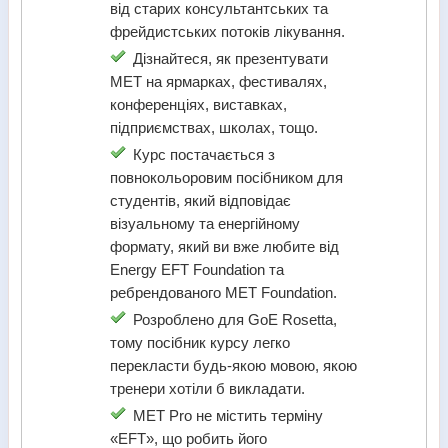
від старих консультантських та
фрейдистських потоків лікування.
Дізнайтеся, як презентувати
MET на ярмарках, фестивалях,
конференціях, виставках,
підприємствах, школах, тощо.
Курс постачається з
повнокольоровим посібником для
студентів, який відповідає
візуальному та енергійному
формату, який ви вже любите від
Energy EFT Foundation та
ребрендованого MET Foundation.
Розроблено для GoE Rosetta,
тому посібник курсу легко
перекласти будь-якою мовою, якою
тренери хотіли б викладати.
MET Pro не містить терміну
«EFT», що робить його