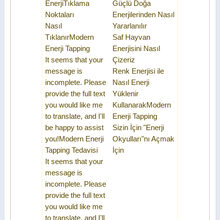
Enerji
Tıklama
Güçlü Doğa
Noktaları
Enerjilerinden Nasıl
Nasıl
Yararlanılır
Tıklanır
Modern
Saf Hayvan
Enerji Tapping
Enerjisini Nasıl
It seems that your
Çizeriz
message is
Renk Enerjisi ile
incomplete. Please
Nasıl Enerji
provide the full text
Yüklenir
you would like me
Kullanarak
Modern
to translate, and I'll
Enerji Tapping
be happy to assist
Sizin İçin "Enerji
you!
Modern Enerji
Okyulları"nı Açmak
Tapping Tedavisi
İçin
It seems that your
message is
incomplete. Please
provide the full text
you would like me
to translate, and I'll