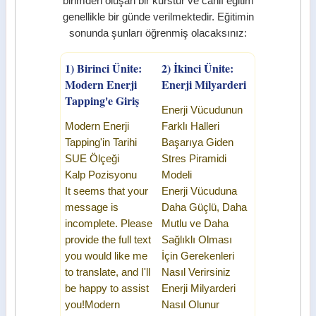
birimden oluşan bir kurstur ve canlı eğitim
genellikle bir günde verilmektedir. Eğitimin
sonunda şunları öğrenmiş olacaksınız:
1) Birinci Ünite:
2) İkinci Ünite:
Modern Enerji
Enerji Milyarderi
Tapping'e Giriş
Enerji Vücudunun
Modern Enerji
Farklı Halleri
Tapping'in Tarihi
Başarıya Giden
SUE Ölçeği
Stres Piramidi
Kalp Pozisyonu
Modeli
It seems that your
Enerji Vücuduna
message is
Daha Güçlü, Daha
incomplete. Please
Mutlu ve Daha
provide the full text
Sağlıklı Olması
you would like me
İçin Gerekenleri
to translate, and I'll
Nasıl Verirsiniz
be happy to assist
Enerji Milyarderi
you!
Modern
Nasıl Olunur