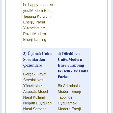
be happy to assist
you!
Modern Enerji
Tapping
Kurulum
Enerjiyi Nasıl
Yükseltirsiniz
Pozitif
Modern
Enerji Tapping
3) Üçüncü Ünite:
4) Dördüncü
Sorunlardan
Ünite:
Modern
Çözümlere
Enerji Tapping
İki İçin - Ve Daha
Gerçek Hayat
Fazlası!
Stresini Nasıl
Yönetirsiniz
Bir Arkadaşla
Aspects Model
Modern Enerji
Nasıl Kullanılır
Tapping'i
Negatif Duyguları
Uygulamak
Nasıl Serbest
Modern Enerji