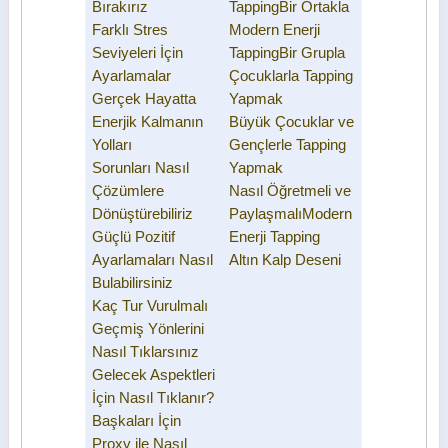
Bırakırız
Tapping
Bir Ortakla
Farklı Stres
Modern Enerji
Seviyeleri İçin
Tapping
Bir Grupla
Ayarlamalar
Çocuklarla Tapping
Gerçek Hayatta
Yapmak
Enerjik Kalmanın
Büyük Çocuklar ve
Yolları
Gençlerle Tapping
Sorunları Nasıl
Yapmak
Çözümlere
Nasıl Öğretmeli ve
Dönüştürebiliriz
Paylaşmalı
Modern
Güçlü Pozitif
Enerji Tapping
Ayarlamaları Nasıl
Altın Kalp Deseni
Bulabilirsiniz
Kaç Tur Vurulmalı
Geçmiş Yönlerini
Nasıl Tıklarsınız
Gelecek Aspektleri
İçin Nasıl Tıklanır?
Başkaları İçin
Proxy ile Nasıl